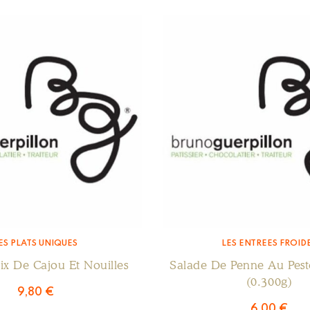
ES PLATS UNIQUES
LES ENTRÉES FROID
ix De Cajou Et Nouilles
Salade De Penne Au Pest
(0.300g)
9,80
€
6,00
€