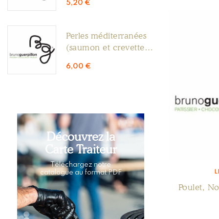
5,20
€
Perles méditerranées
(saumon et crevettes
0.300g)
6,00
€
Découvrez la
Carte Traiteur
Téléchargez notre
L
catalogue au format PDF
Poulet, No