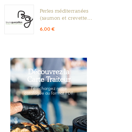
Perles méditerranées
(saumon et crevettes
0.300g)
6,00
€
Découvrez la
Carte Traiteur
Téléchargez notre
catalogue au format PDF