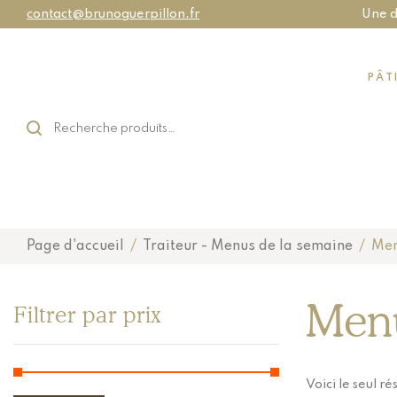
contact@brunoguerpillon.fr
Une d
PÂT
Page d'accueil
/
Traiteur - Menus de la semaine
/
Men
Men
Filtrer par prix
Voici le seul ré