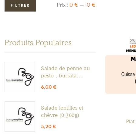
Prix :
0 €
—
10 €
FILTRER
Produits Populaires
Salade de penne au
pesto , burrata
(0.300g)
6,00
€
Salade lentilles et
chèvre (0.300g)
Pla
5,20
€