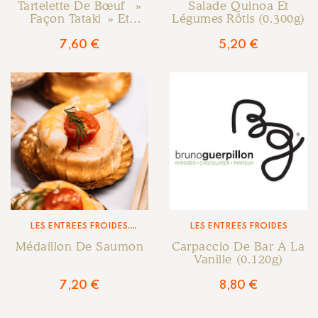
Tartelette De Bœuf »
Salade Quinoa Et
Façon Tataki » Et
Légumes Rôtis (0.300g)
Croustillant De Sésame
7,60
€
5,20
€
LES ENTRÉES FROIDES
,
LES ENTRÉES FROIDES
TRAITEUR - LA CARTE
Médaillon De Saumon
Carpaccio De Bar À La
Vanille (0.120g)
7,20
€
8,80
€