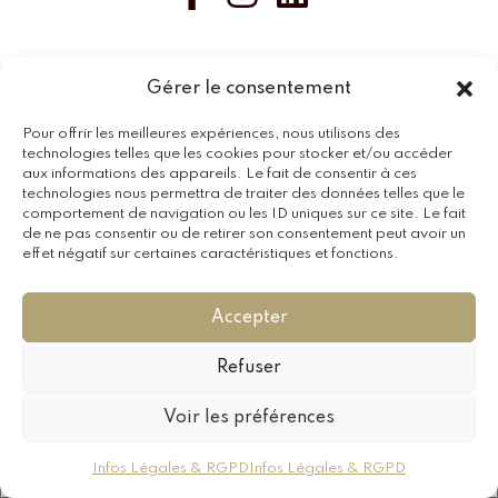
Souscrivez à notre
Gérer le consentement
Newsletter
Pour offrir les meilleures expériences, nous utilisons des
technologies telles que les cookies pour stocker et/ou accéder
aux informations des appareils. Le fait de consentir à ces
En vous inscrivant vous recevrez en exclusivité nos dernières
technologies nous permettra de traiter des données telles que le
comportement de navigation ou les ID uniques sur ce site. Le fait
offres !
de ne pas consentir ou de retirer son consentement peut avoir un
effet négatif sur certaines caractéristiques et fonctions.
Accepter
Copyright © 2024
Brunoguerpillon.fr
– Tous Droits
Refuser
Réservés – Création Par
MC&C
Voir les préférences
Infos Légales & RGPD
Infos Légales & RGPD
Accueil
Mon compte
Mon Panier
Rechercher