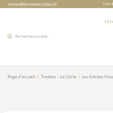
contact@brunoguerpillon.fr
Une d
PÂT
Page d'accueil
/
Traiteur - La Carte
/
Les Entrées froi