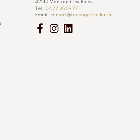
42210 Montrond-les-Bains
Tél :
04 77 28 59 77
Email :
contact@brunoguerpillon.fr
e