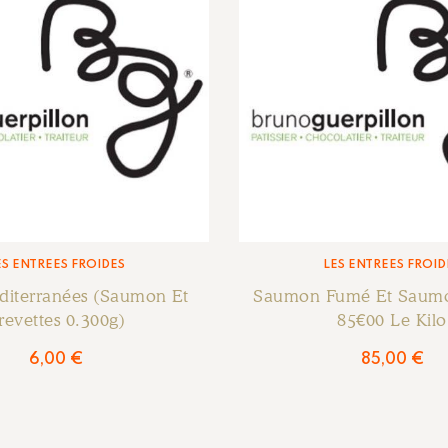
ES ENTRÉES FROIDES
LES ENTRÉES FROID
éditerranées (saumon Et
Saumon Fumé Et Saumo
revettes 0.300g)
85€00 Le Kilo
6,00
€
85,00
€