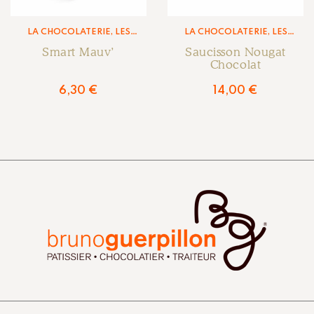
LA CHOCOLATERIE
,
LES
LA CHOCOLATERIE
,
LES
CONFISERIES &
CONFISERIES &
Smart Mauv’
PRÉSENTATIONS
Saucisson Nougat
PRÉSENTATIONS
Chocolat
6,30
€
14,00
€