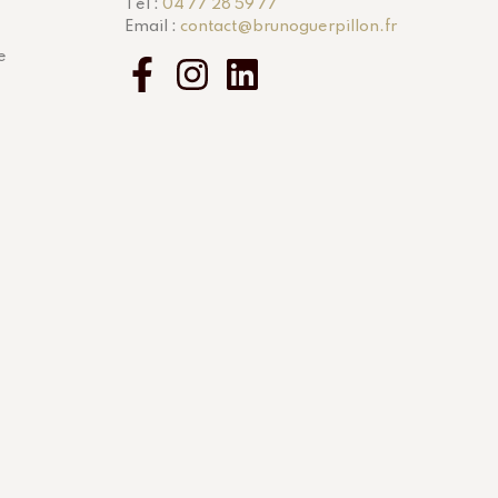
Tél :
04 77 28 59 77
Email :
contact@brunoguerpillon.fr
e