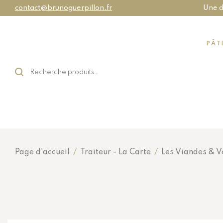
contact@brunoguerpillon.fr
Une d
PÂT
Page d'accueil
/
Traiteur - La Carte
/
Les Viandes & Vo