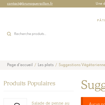
contact@brunoguerpillon.fr
Une d
PÂT
Page d'accueil
/
Les plats
/
Suggestions Végétarienn
Sugg
Produits Populaires
Salade de penne au
Aucun pr