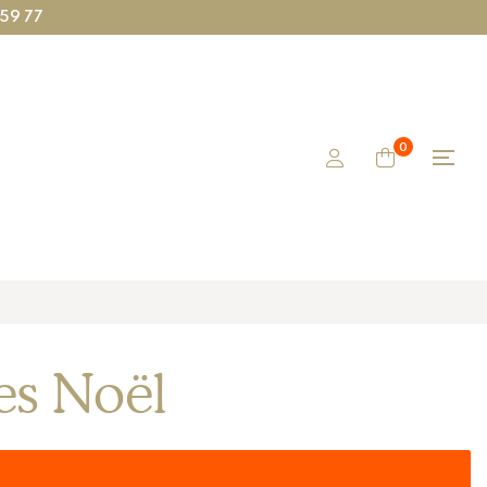
 59 77
0
es Noël