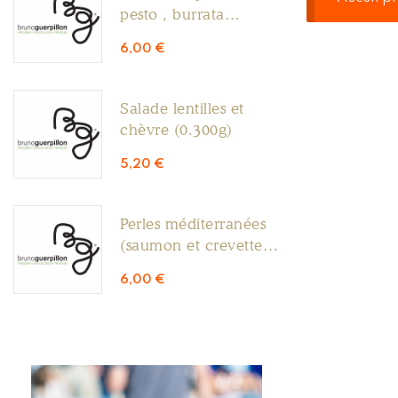
pesto , burrata
(0.300g)
6,00
€
Salade lentilles et
chèvre (0.300g)
5,20
€
Perles méditerranées
(saumon et crevettes
0.300g)
6,00
€