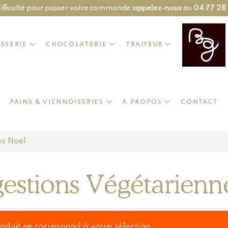
ifficulté pour passer votre commande
appelez-nous
au
04 77 28
ISSERIE
CHOCOLATERIE
TRAITEUR
PAINS & VIENNOISERIES
A PROPOS
CONTACT
es Noël
estions Végétarienn
oduit ne correspond à votre sélection.