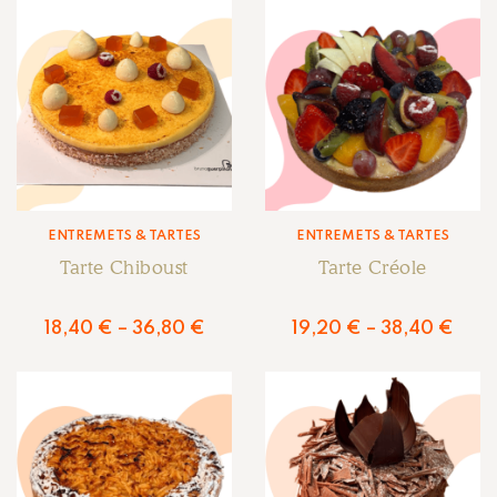
ENTREMETS & TARTES
ENTREMETS & TARTES
Tarte Chiboust
Tarte Créole
18,40
€
–
36,80
€
19,20
€
–
38,40
€