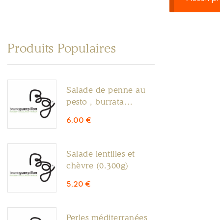
Produits Populaires
Salade de penne au
pesto , burrata
(0.300g)
6,00
€
Salade lentilles et
chèvre (0.300g)
5,20
€
Perles méditerranées