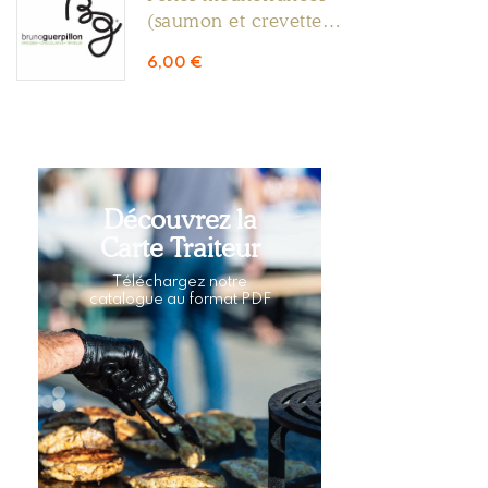
(saumon et crevettes
0.300g)
6,00
€
Découvrez la
Carte Traiteur
Téléchargez notre
catalogue au format PDF