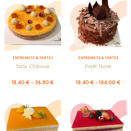
ENTREMETS & TARTES
ENTREMETS & TARTES
Tarte Chiboust
Forêt Noire
18,40
€
–
36,80
€
18,40
€
–
184,00
€